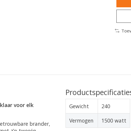
Toev
Productspecificatie
klaar voor elk
Gewicht
240
Vermogen
1500 watt
betrouwbare brander,
 met z’n tweeën.