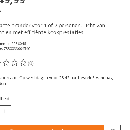
w
cte brander voor 1 of 2 personen. Licht van
t en met efficiënte kookprestaties.
nummer: P356046
e: 7330033004540
(0)
oordeling van dit product is
0
van de 5
voorraad. Op werkdagen voor 23:45 uur besteld? Vandaag
den.
heid: