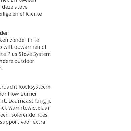
 deze stove
lige en efficiënte
jden
kken zonder in te
ep wilt opwarmen of
ite Plus Stove System
 andere outdoor
n.
oordacht kooksysteem.
ar Flow Burner
nt. Daarnaast krijg je
 met warmtewisselaar
 een isolerende hoes,
 support voor extra