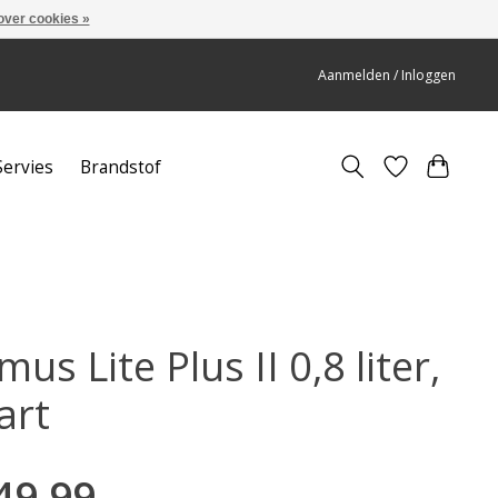
over cookies »
Aanmelden / Inloggen
Servies
Brandstof
mus Lite Plus II 0,8 liter,
art
49,99