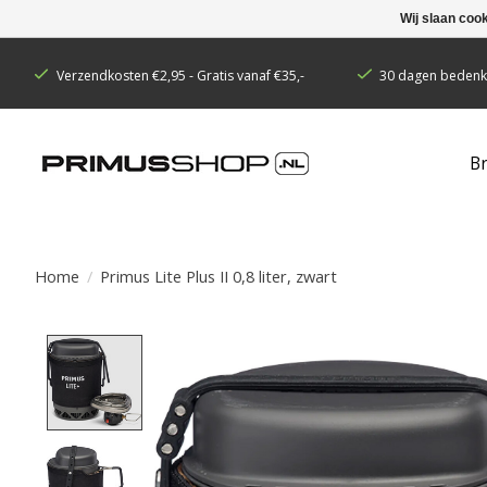
Wij slaan coo
Verzendkosten €2,95 - Gratis vanaf €35,-
30 dagen bedenkt
B
Home
/
Primus Lite Plus II 0,8 liter, zwart
Product image slideshow Items