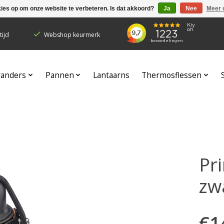
kies op om onze website te verbeteren. Is dat akkoord?
Ja
Nee
Meer 
ijd
Webshop keurmerk
randers
Pannen
Lantaarns
Thermosflessen
Pri
zw
€1