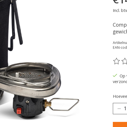
Incl. bt
Compa
gewich
Artikel
EAN-cod
De be
Op 
verzon
Hoeveel