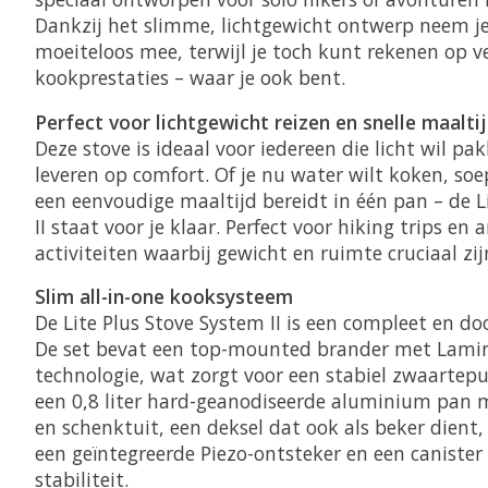
Dankzij het slimme, lichtgewicht ontwerp neem je
moeiteloos mee, terwijl je toch kunt rekenen op vei
kookprestaties – waar je ook bent.
Perfect voor lichtgewicht reizen en snelle maalti
Deze stove is ideaal voor iedereen die licht wil pa
leveren op comfort. Of je nu water wilt koken, so
een eenvoudige maaltijd bereidt in één pan – de L
II staat voor je klaar. Perfect voor hiking trips en
activiteiten waarbij gewicht en ruimte cruciaal zij
Slim all-in-one kooksysteem
De Lite Plus Stove System II is een compleet en d
De set bevat een top-mounted brander met Lamin
technologie, wat zorgt voor een stabiel zwaartepu
een 0,8 liter hard-geanodiseerde aluminium pan
en schenktuit, een deksel dat ook als beker dient,
een geïntegreerde Piezo-ontsteker en een canister
stabiliteit.