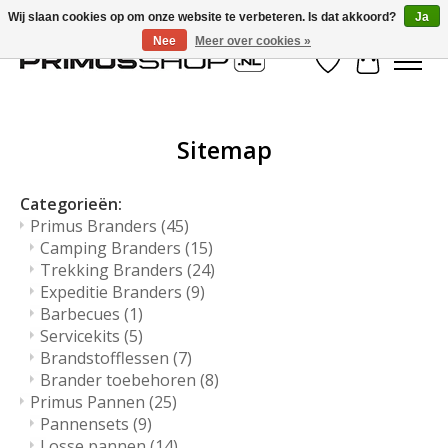
Wij slaan cookies op om onze website te verbeteren. Is dat akkoord?
Ja
Nee
Meer over cookies »
Verlanglijst
Winkelwa
Sitemap
Categorieën:
Primus Branders
(45)
Camping Branders
(15)
Trekking Branders
(24)
Expeditie Branders
(9)
Barbecues
(1)
Servicekits
(5)
Brandstofflessen
(7)
Brander toebehoren
(8)
Primus Pannen
(25)
Pannensets
(9)
Losse pannen
(14)