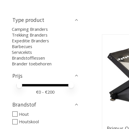
Type product
Camping Branders
Trekking Branders
Expeditie Branders
Barbecues
Servicekits
Brandstofflessen
Brander toebehoren
Prijs
Minimale prijswaarde
Price maximum value
€
0
- €
200
Brandstof
Hout
Houtskool
Primus O