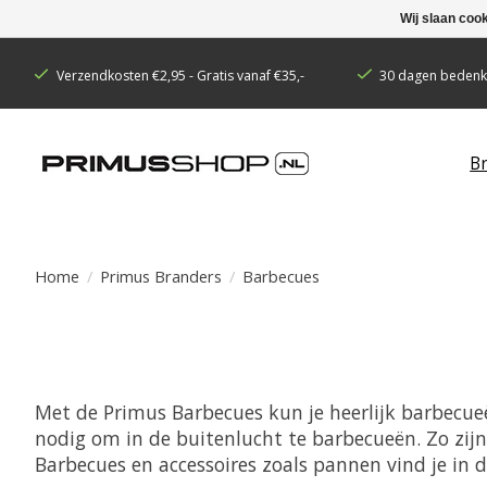
Wij slaan coo
Verzendkosten €2,95 - Gratis vanaf €35,-
30 dagen bedenkt
B
Home
/
Primus Branders
/
Barbecues
Met de Primus Barbecues kun je heerlijk barbecue
nodig om in de buitenlucht te barbecueën. Zo zij
Barbecues en accessoires zoals pannen vind je in 