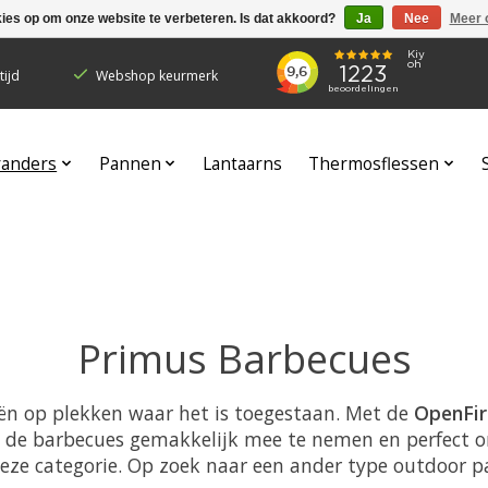
kies op om onze website te verbeteren. Is dat akkoord?
Ja
Nee
Meer 
ijd
Webshop keurmerk
randers
Pannen
Lantaarns
Thermosflessen
Primus Barbecues
ën op plekken waar het is toegestaan. Met de
OpenFir
n de barbecues gemakkelijk mee te nemen en perfect o
deze categorie. Op zoek naar een ander type outdoor p