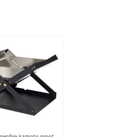
penfire kamoto groot