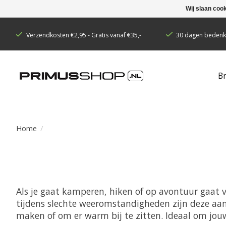
Wij slaan coo
Verzendkosten €2,95 - Gratis vanaf €35,-
30 dagen bedenkt
B
Home
/
Als je gaat kamperen, hiken of op avontuur gaat v
tijdens slechte weeromstandigheden zijn deze aa
maken of om er warm bij te zitten. Ideaal om jo