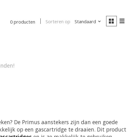
Sorteren op
Standaard
0 producten
onden!
teken? De Primus aanstekers zijn dan een goede
kelijk op een gascartridge te draaien. Dit product
ascartridges
en is zo makkelijk te gebruiken.