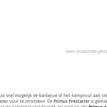
Geen producten gev
st zo snel mogelijk de barbecue of het kampvuur aan s
ieder vuur te ontsteken. De
Primus firestarter
is gemak
or de aansteker snel brandt. Hij past op alle
Primus g