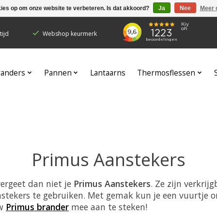
kies op om onze website te verbeteren. Is dat akkoord?
Ja
Nee
Meer 
ijd
Webshop keurmerk
randers
Pannen
Lantaarns
Thermosflessen
Primus Aanstekers
ergeet dan niet je
Primus Aanstekers
. Ze zijn verkri
nstekers te gebruiken. Met gemak kun je een vuurtje
uw
Primus brander
mee aan te steken!