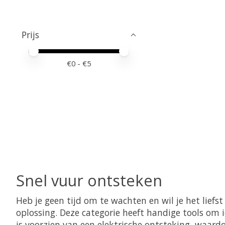
Prijs
Minimale prijswaarde
Price maximum value
€
0
- €
5
Snel vuur ontsteken
Heb je geen tijd om te wachten en wil je het lief
oplossing. Deze categorie heeft handige tools om 
is voorzien van een elektrische ontsteking, waardo