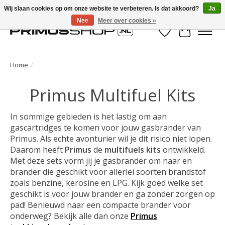
Wij slaan cookies op om onze website te verbeteren. Is dat akkoord?
Ja
Nee
Meer over cookies »
Verlanglijst
Winkelwa
Home
/
Primus Multifuel Kits
In sommige gebieden is het lastig om aan
gascartridges te komen voor jouw gasbrander van
Primus. Als echte avonturier wil je dit risico niet lopen.
Daarom heeft
Primus
de
multifuels kits
ontwikkeld.
Met deze sets vorm jij je gasbrander om naar en
brander die geschikt voor allerlei soorten brandstof
zoals benzine, kerosine en LPG. Kijk goed welke set
geschikt is voor jouw brander en ga zonder zorgen op
pad! Benieuwd naar een compacte brander voor
onderweg? Bekijk alle dan onze
Primus