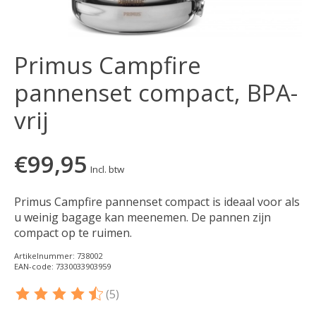
Primus Campfire
pannenset compact, BPA-
vrij
€99,95
Incl. btw
Primus Campfire pannenset compact is ideaal voor als
u weinig bagage kan meenemen. De pannen zijn
compact op te ruimen.
Artikelnummer: 738002
EAN-code: 7330033903959
(5)
De beoordeling van dit product is
4.6
van de 5