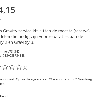
4,15
w
 Gravity service kit zitten de meeste (reserve)
delen die nodig zijn voor reparaties aan de
iy 2 en Gravitiy 3.
nummer: 734340
e: 7330033734348
(0)
oordeling van dit product is
0
van de 5
voorraad. Op werkdagen voor 23:45 uur besteld? Vandaag
den.
heid: