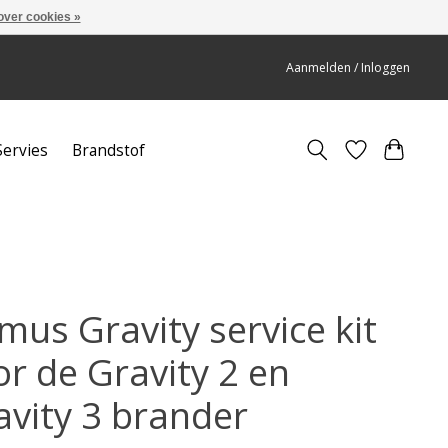
over cookies »
Aanmelden / Inloggen
Servies
Brandstof
mus Gravity service kit
or de Gravity 2 en
avity 3 brander