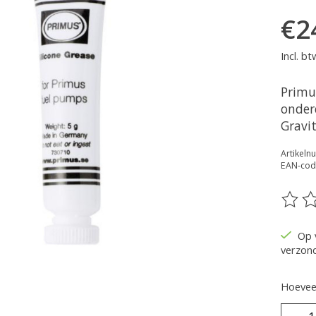
€2
Incl. bt
Primus
onder
Gravit
Artikel
EAN-cod
De be
Op 
verzon
Hoeveel