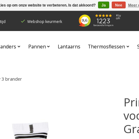
kies op om onze website te verbeteren. Is dat akkoord?
Ja
Nee
Meer 
ijd
Webshop keurmerk
randers
Pannen
Lantaarns
Thermosflessen
y 3 brander
Pri
vo
Gr