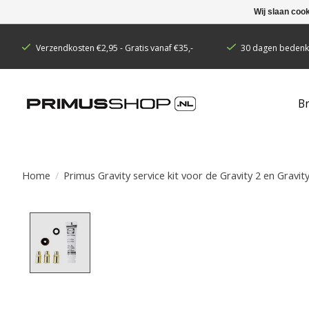
Wij slaan coo
Verzendkosten €2,95 - Gratis vanaf €35,-
30 dagen bedenkt
B
Home
/
Primus Gravity service kit voor de Gravity 2 en Gravit
Product image slideshow Items