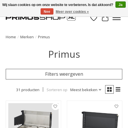
Wij slaan cookies op om onze website te verbeteren. Is dat akkoord?
Ja
Nee
Meer over cookies »
Verlanglijst
Winkelwa
Home
/
Merken
/
Primus
Primus
Filters weergeven
31 producten
Sorteren op
Meest bekeken